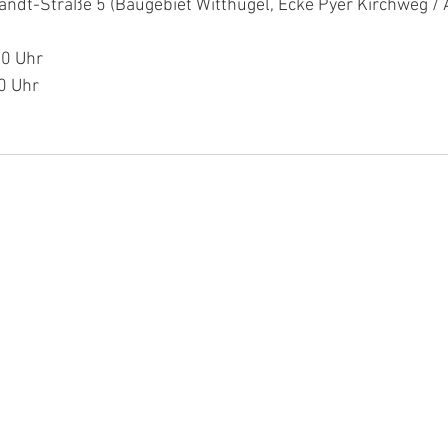
andt-Straße 5 (Baugebiet Witthügel, Ecke Pyer Kirchweg /
00 Uhr
0 Uhr