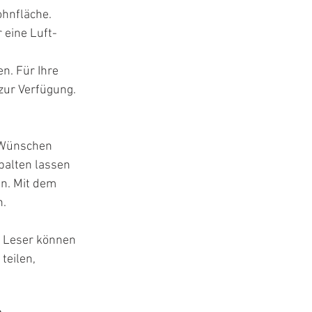
ohnfläche. 
 eine Luft-
n. Für Ihre 
zur Verfügung.
n Wünschen 
palten lassen 
n. Mit dem 
. 
e Leser können 
teilen, 